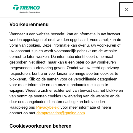
Voorkeurenmenu
Reparatie en
Wanneer u een website bezoekt, kan er informatie in uw browser
bescherming
worden opgeslagen of eruit worden opgehaald, voornamelijk in de
vorm van cookies. Deze informatie kan over u, uw voorkeuren of
uw apparaat zijn en wordt voornamelijk gebruikt om de website
correct te laten werken. De informatie identificeert u normaal
gesproken niet direct, maar kan u een beter op uw voorkeuren
De betonreparatieproducten worden onder tijdens
toegesneden surfervaring geven. Omdat we uw recht op privacy
respecteren, kunt u er voor kiezen sommige soorten cookies te
betonherstelling van oppervlakken onderhevig aan
blokkeren. Klik op de namen voor de verschillende categorieën
verkeer, bij scheuroverbrugging, herstellen van een
voor meer informatie en om onze standaardinstellingen te
wijzigen. Weest u zich er echter wel van bewust dat het blokkeren
waterdichte ondergrond en meer.
van sommige soorten cookies uw ervaring van de website en de
door ons aangeboden diensten nadelig kan beïnvloeden.
Raadpleeg ons
Privacybeleid
voor meer informatie of neem
contact op met
dataprotection@rpminc.com
.
Cookievoorkeuren beheren